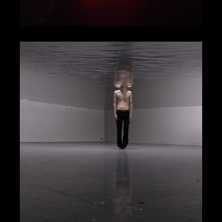
雙幕
賽爾．弗洛伊