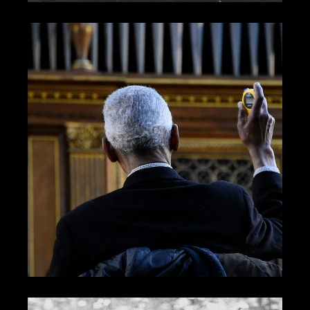
凝結
米海伊．格雷庫