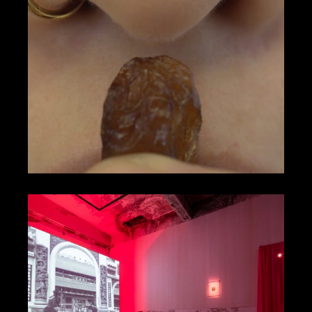
葡萄乾有感
露絲．沃特