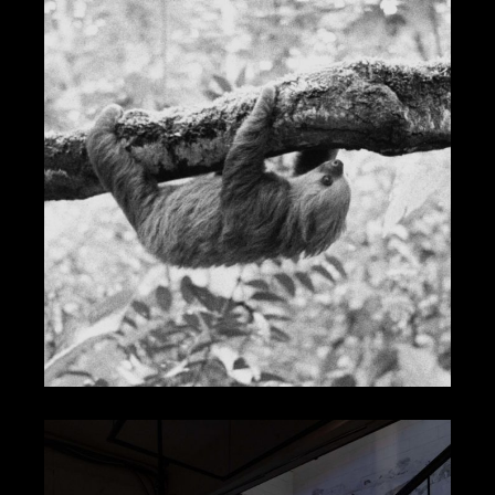
濃重空氣
史蒂法諾．米拉利亞
現在，終於！