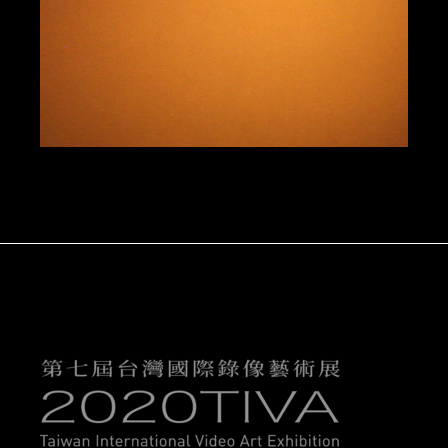
彰顯
牛俊強