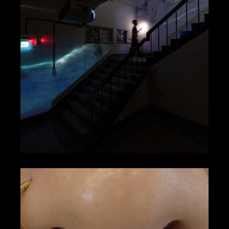
班．瑞佛斯
微光
李基宏