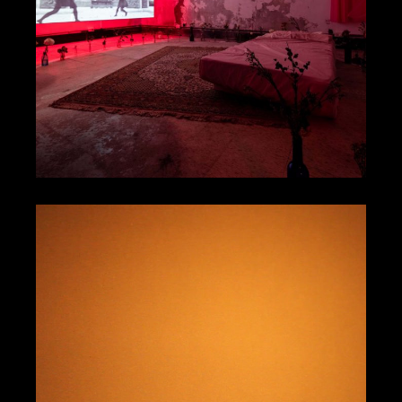
少女的祈禱
吳梓安