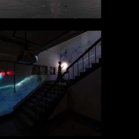
凝結
米海伊．格雷庫