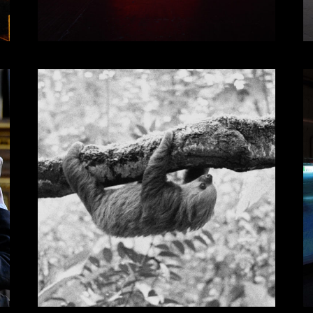
雙幕
賽爾．弗洛伊