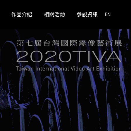
作品介紹
相關活動
參觀資訊
鳳甲美術館展區作品
阿尼瑪療程
EN
空總美援大樓展區作品
ANIMA X Giloo紀實影音
放映單元
2020 TIVA @ 毓繡美術館
鳳甲美術館展區作品
阿尼瑪療程
空總美援大樓展區作品
ANIMA X Giloo紀實影音
放映單元
2020 TIVA @ 毓繡美術館