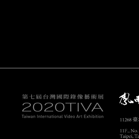
濃重空氣
史蒂法諾．米拉利亞