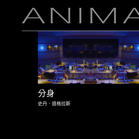
分身
史丹．道格拉斯