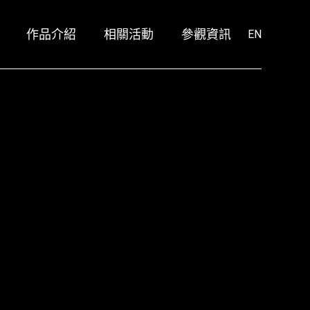
作品介紹
相關活動
參觀資訊
鳳甲美術館展區作品
阿尼瑪療程
EN
空總美援大樓展區作品
ANIMA X Giloo紀實影音
放映單元
2020 TIVA @ 毓繡美術館
鳳甲美術館展區作品
阿尼瑪療程
空總美援大樓展區作品
ANIMA X Giloo紀實影音
放映單元
2020 TIVA @ 毓繡美術館