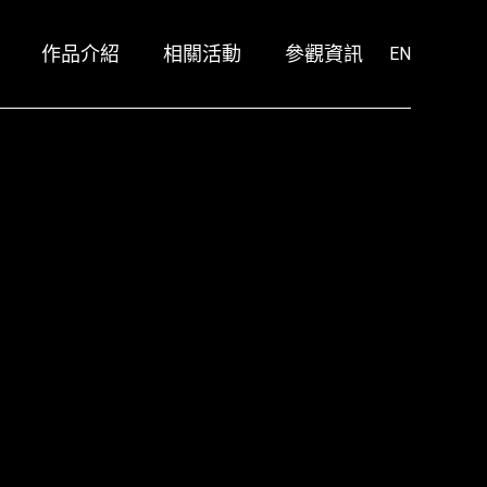
作品介紹
相關活動
參觀資訊
鳳甲美術館展區作品
阿尼瑪療程
EN
空總美援大樓展區作品
ANIMA X Giloo紀實影音
放映單元
2020 TIVA @ 毓繡美術館
鳳甲美術館展區作品
阿尼瑪療程
空總美援大樓展區作品
ANIMA X Giloo紀實影音
放映單元
2020 TIVA @ 毓繡美術館