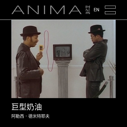
EN
巨型奶油
阿勒西．德米特耶夫