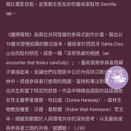
類比電影自製，並策劃生態友好的藝術家駐地 Semilla-
lab。
《纖縛萬物》為兩位共同發展的參與式創作計畫，展出以
16釐米膠捲拍攝的數位版本。藝術家於西班牙 Santa Creu
山谷的駐村研究，探索一種「深思熟慮的相遇（an
encounter that thinks carefully）」，藝術家將參與者用繩
子連接起來，並讓他們在間距半公尺內保持沉默行走於樹
林中。透過參與者行進間的閱讀、凝視和專注聆聽，體現
出共生和當下特定的狀態。作品中喃喃自語般的話語擷取
女性主義學者唐娜．哈拉威（Donna Haraway）、森林生
物教授羅賓．沃爾．基默爾（Robin Wall Kimmerer）等文
本，細膩刻劃關於人與環境共存的深刻思考，以及藝術家
與參與者之間的共情／感體驗。（J.W）