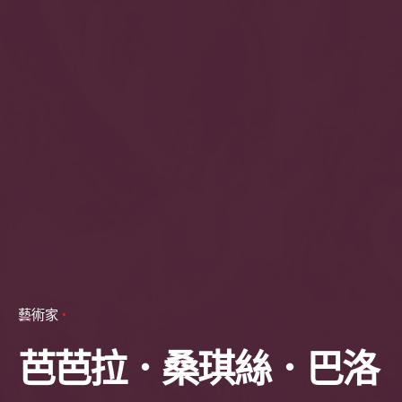
藝術家
芭芭拉．桑琪絲．巴洛