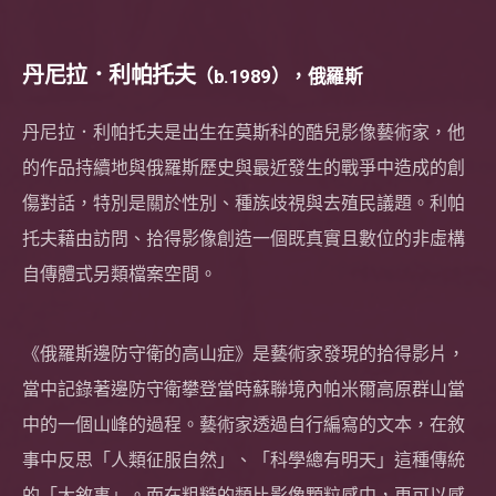
丹尼拉．利帕托夫
（b.1989），俄羅斯
丹尼拉．利帕托夫是出生在莫斯科的酷兒影像藝術家，他
的作品持續地與俄羅斯歷史與最近發生的戰爭中造成的創
傷對話，特別是關於性別、種族歧視與去殖民議題。利帕
托夫藉由訪問、拾得影像創造一個既真實且數位的非虛構
自傳體式另類檔案空間。
《俄羅斯邊防守衛的高山症》是藝術家發現的拾得影片，
當中記錄著邊防守衛攀登當時蘇聯境內帕米爾高原群山當
中的一個山峰的過程。藝術家透過自行編寫的文本，在敘
事中反思「人類征服自然」、「科學總有明天」這種傳統
的「大敘事」。而在粗糙的類比影像顆粒感中，更可以感