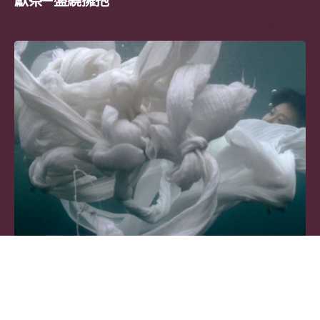
獻祭—盤繞擁抱