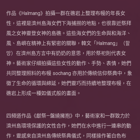
作品《Halmang》拍攝一群在礁岩上整理布幔的年長女
性，這裡是濟州島海女們下海捕撈的地點，也很靠近祭拜
風之女神靈登女神的島礁。這些海女們的生命與和海洋、
風、島嶼在精神上有緊密的關聯，韓文「Halmang」（할
망）在濟州島方言中有奶奶的意思，用於祭祀則代表女
神。藝術家仔細拍攝這些女性的動作、手勢、表情，她們
共同整理照料的布幔 sochang 亦用於傳統信仰祭典中，象
徵了生命的循環與綿延，她們靈巧而持續地整理布幔，在
礁岩上形成一種如儀式般的畫面。
四頻道作品《獻祭—盤繞擁抱》中，藝術家和一群致力於
濟州島環境保護的女性合作，她們在水中進行一連串的動
作，靈感來自濟州島傳統祭典儀式，同樣操作著白色布