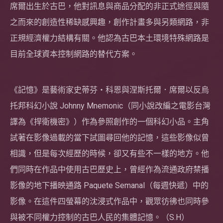
席爾出生於古巴，他對訊息與商品分配的非正式途徑與隨
之而來的創造性稀缺感興趣，創作計畫多與另類網路，非
正規經濟權力結構有關。他認為古巴本土環境特殊網路是
目前全球資本控制網路的替代方案。
《記憶》是藝術家史蒂芬・科恩與涅斯托爾．席爾以反烏
托邦科幻小說 Johnny Mnemonic（同小說改編之電影台灣
譯為《捍衛機密》）作為參照創作的一個科幻小品。主角
試著在影像過載的當下試圖尋回他的記憶，這些影像似曾
相識，但是每次經歷的時候，卻又有些不一樣的地方。他
們同時在作品中使用古巴歷史上，曾經作為流通政府禁播
影像的地下播映通路 Paquete Semanal（每週快遞）中的
影像。在這件四螢幕的沈浸式作品中，觀眾彷彿也同時參
與被不同權力控制的古巴人民的集體記憶。（S.H）