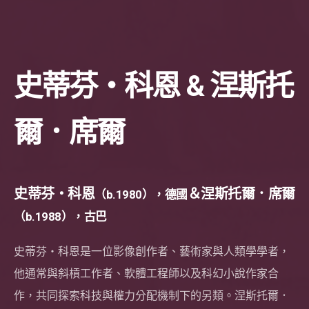
史蒂芬・科恩 & 涅斯托
爾．席爾
史蒂芬・科恩
＆涅斯托爾．席爾
（b.1980），德國
（b.1988），古巴
史蒂芬・科恩是一位影像創作者、藝術家與人類學學者，
他通常與斜槓工作者、軟體工程師以及科幻小說作家合
作，共同探索科技與權力分配機制下的另類。涅斯托爾．