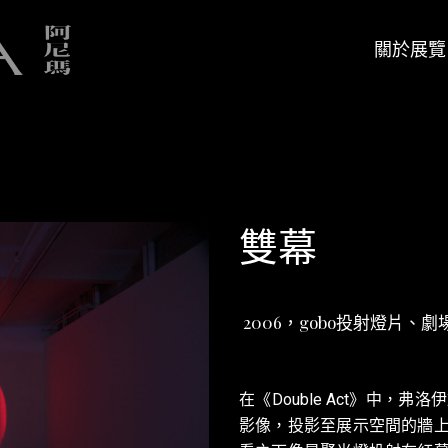
關於展覽
展覽簡介
策展人
展覽簡介
策展人
雙幕
2006，gobo投射燈片、
在《Double Act》中
影像，投影至展示空間的牆