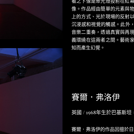
看之下像是聚光燈投射在紅
像。作品經由簡單的元素與
上的方式、光於現場的反射
沉浸感和視覺的觸感。此外，作
音樂二重奏，透過真實與再
義環繞在這兩者之間。藝術
知而產生幻覺。
賽爾．弗洛伊
英國 / 1968年生於巴基
賽爾．弗洛伊的作品因擅於日