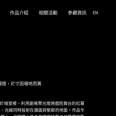
作品介紹
相關活動
參觀資訊
鳳甲美術館展區作品
阿尼瑪療程
EN
空總美援大樓展區作品
ANIMA X Giloo紀實影音
放映單元
2020 TIVA @ 毓繡美術館
鳳甲美術館展區作品
阿尼瑪療程
空總美援大樓展區作品
ANIMA X Giloo紀實影音
放映單元
2020 TIVA @ 毓繡美術館
劇場燈，尺寸因場地而異
，弗洛伊於暗室裡，利用劇場聚光燈將戲院舞台的紅幕
上，光線同時投射在牆面與緊鄰的地面。作品乍