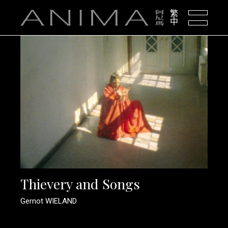
繁
中
Thievery and Songs
Gernot WIELAND